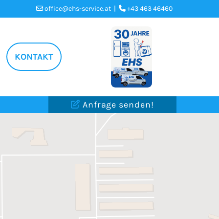
office@ehs-service.at
|
+43 463 46460


KONTAKT
Anfrage senden!
