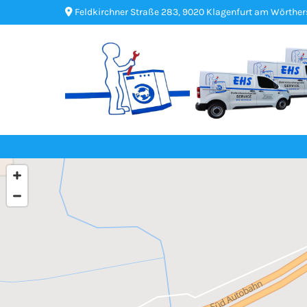
Feldkirchner Straße 283, 9020 Klagenfurt am Wörther
