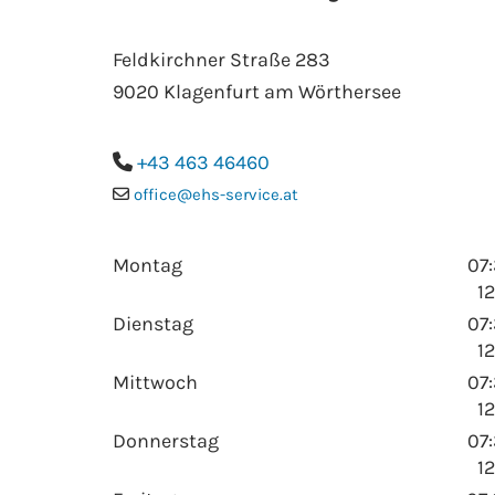
Feldkirchner Straße 283
9020 Klagenfurt am Wörthersee
+43 463 46460

office@ehs-service.at

Montag
07:
12
Dienstag
07:
12
Mittwoch
07:
12
Donnerstag
07:
12